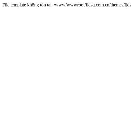
File template không tồn tại: /www/wwwroot/fjdsq.com.cn/themes/fj