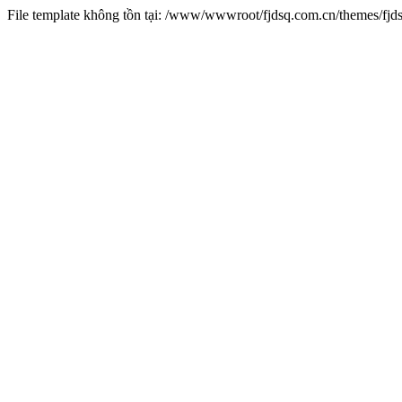
File template không tồn tại: /www/wwwroot/fjdsq.com.cn/themes/fj