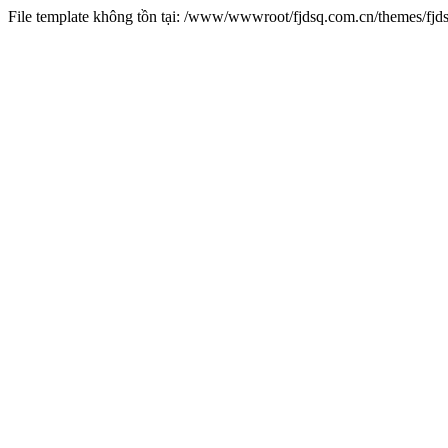
File template không tồn tại: /www/wwwroot/fjdsq.com.cn/themes/fj