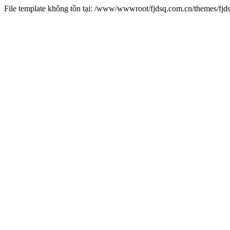
File template không tồn tại: /www/wwwroot/fjdsq.com.cn/themes/fj