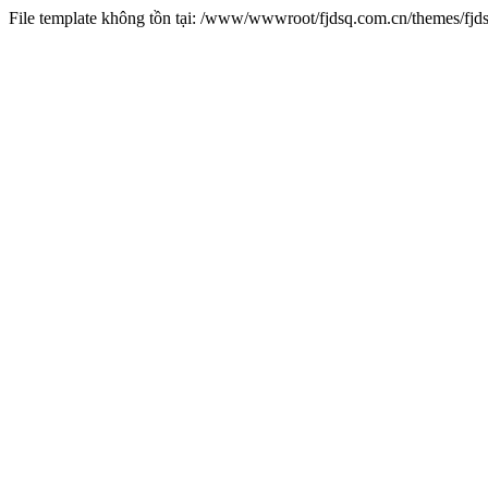
File template không tồn tại: /www/wwwroot/fjdsq.com.cn/themes/fj