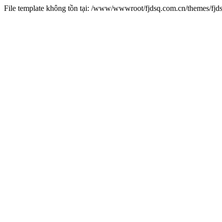
File template không tồn tại: /www/wwwroot/fjdsq.com.cn/themes/fj