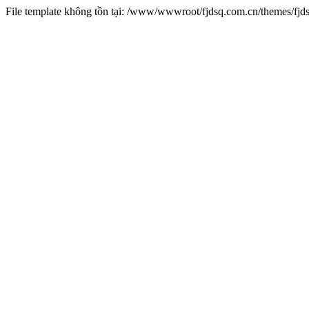
File template không tồn tại: /www/wwwroot/fjdsq.com.cn/themes/fj