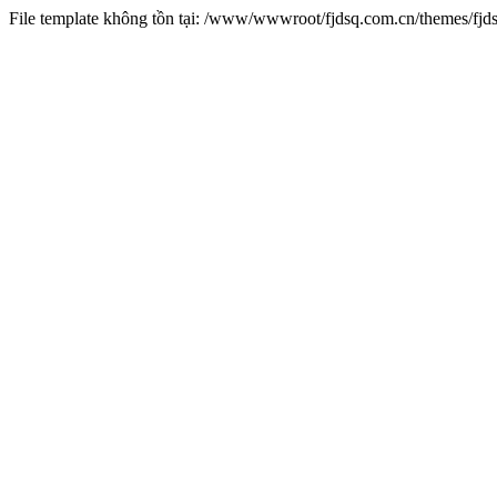
File template không tồn tại: /www/wwwroot/fjdsq.com.cn/themes/fj