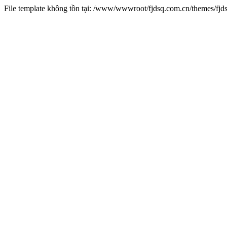
File template không tồn tại: /www/wwwroot/fjdsq.com.cn/themes/fj